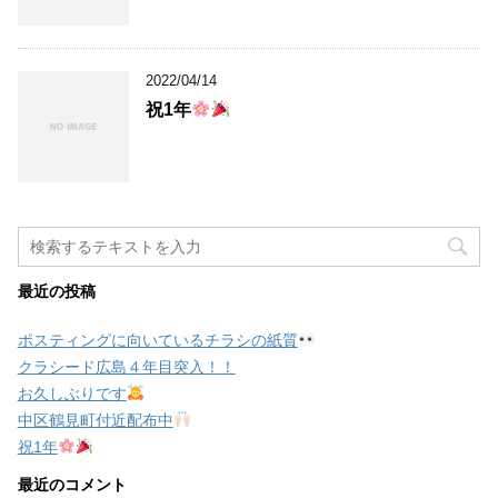
2022/04/14
祝1年
最近の投稿
ポスティングに向いているチラシの紙質
クラシード広島４年目突入！！
お久しぶりです
中区鶴見町付近配布中
祝1年
最近のコメント