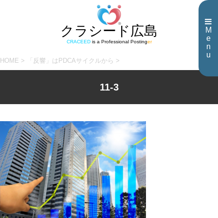
クラシード広島
M
e
CRACEED
is a Professional Posting
er
n
u
HOME
>
「反響」はPDCAサイクルから
>
11-3