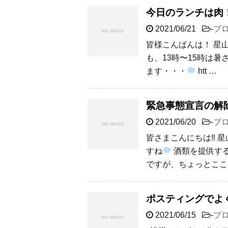
今日のランチは肉
2021/06/21
-
ブ
皆様こんばんは！ 星
も、13時〜15時は
ます・・・
htt …
緊急事態宣言の解
2021/06/20
-
ブ
皆さまこんにちは‼︎ 
すね
酒類を提供す
ですが、ちょっとここ
ポスティングでよ
2021/06/15
-
ブ