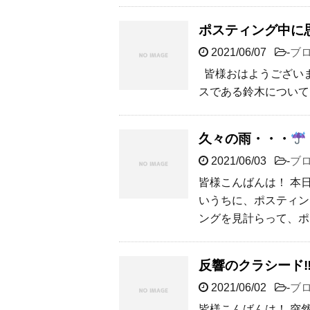
ポスティング中に
2021/06/07
-
ブ
皆様おはようございま
スである鈴木について
久々の雨・・・
2021/06/03
-
ブ
皆様こんばんは！ 本
いうちに、ポスティン
ングを見計らって、ポ
反響のクラシード‼
2021/06/02
-
ブ
皆様こんばんは！ 突然