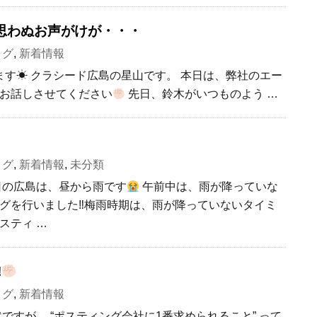
思わぬお声がけが・・・
ログ
,
新着情報
す☀ クラシード広島の星山です。 本日は、弊社のエー
お話しさせてください
先日、鈴木がいつものよう …
ログ
,
新着情報
,
未分類
日の広島は、昼から雨です
午前中は、雨が降っていな
グを行いました‼︎梅雨時期は、雨が降っていないタイミ
スティ …
︎
ログ
,
新着情報
ですが、 “ポスティング会社に1番求められること” って