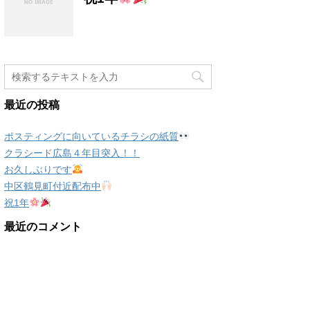
最近の投稿
ポスティングに向いているチラシの紙質
クラシード広島４年目突入！！
お久しぶりです
中区鶴見町付近配布中
祝1年
最近のコメント