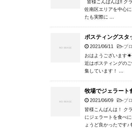
皆様こんばんは‼︎ 
佐南区エリアを中心に
たも実際に …
ポスティングスタ
2021/06/11
-
ブ
おはようございます☀
近はポスティングのご
集しています！ …
牧場でジェラート
2021/06/09
-
ブ
皆様こんばんは！ ク
にジェラートを食べに
ょうど良かったです♪ 