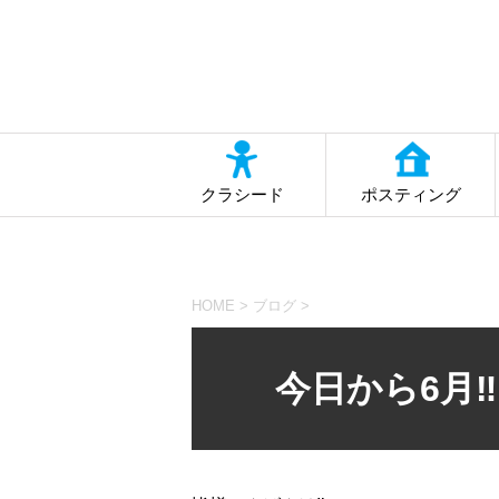
クラシード
ポスティング
HOME
>
ブログ
>
今日から6月‼︎