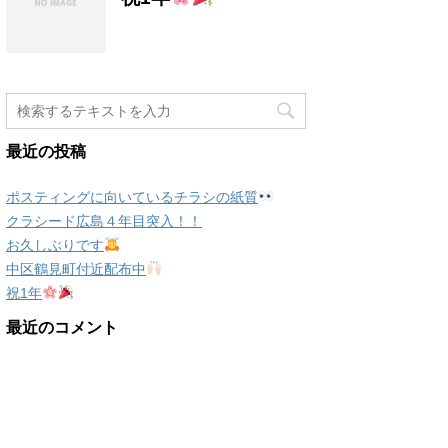
最近の投稿
ポスティングに向いているチラシの紙質
クラシード広島４年目突入！！
お久しぶりです
中区鶴見町付近配布中
祝1年
最近のコメント