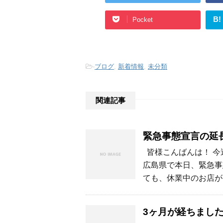
B!
Pocket
-
ブログ
,
新着情報
,
未分類
関連記事
緊急事態宣言の延
皆様こんばんは！ 今
広島県で本日、緊急事
ても、休業中のお店が
3ヶ月が経ちまし