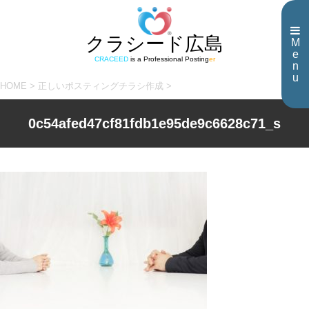
クラシード広島
M
e
CRACEED
is a Professional Posting
er
n
u
HOME
>
正しいポスティングチラシ作成
>
0c54afed47cf81fdb1e95de9c6628c71_s