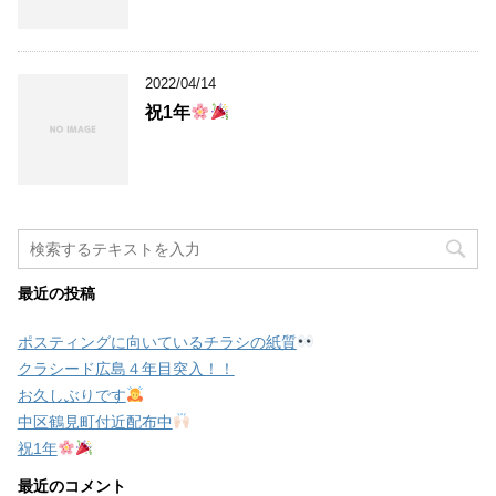
2022/04/14
祝1年
最近の投稿
ポスティングに向いているチラシの紙質
クラシード広島４年目突入！！
お久しぶりです
中区鶴見町付近配布中
祝1年
最近のコメント