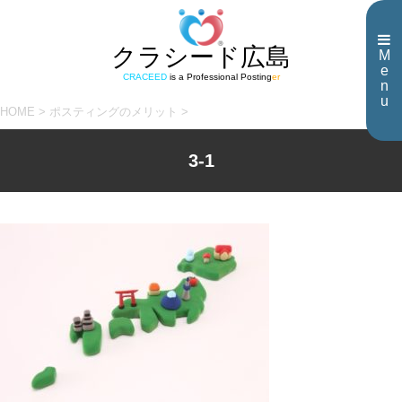
クラシード広島
M
e
CRACEED
is a Professional Posting
er
n
u
HOME
>
ポスティングのメリット
>
3-1