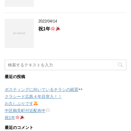
2022/04/14
祝1年
最近の投稿
ポスティングに向いているチラシの紙質
クラシード広島４年目突入！！
お久しぶりです
中区鶴見町付近配布中
祝1年
最近のコメント