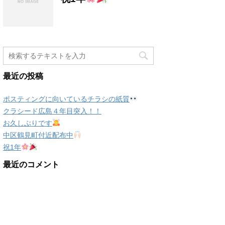
最近の投稿
ポスティングに向いているチラシの紙質
クラシード広島４年目突入！！
お久しぶりです
中区鶴見町付近配布中
祝1年
最近のコメント