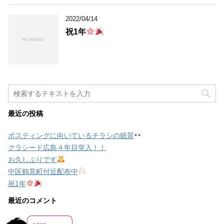
2022/04/14
祝1年
最近の投稿
ポスティングに向いているチラシの紙質
クラシード広島４年目突入！！
お久しぶりです
中区鶴見町付近配布中
祝1年
最近のコメント