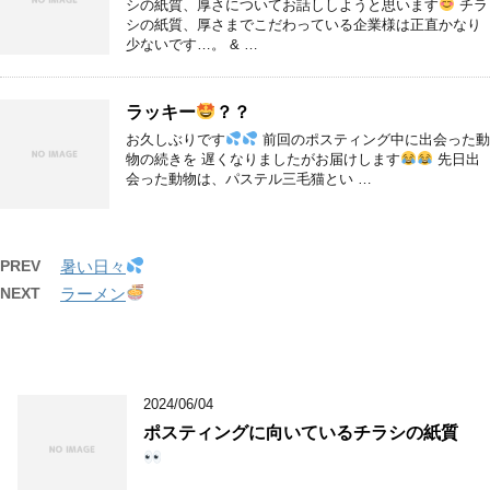
シの紙質、厚さについてお話ししようと思います
チラ
シの紙質、厚さまでこだわっている企業様は正直かなり
少ないです…。 & …
ラッキー
？？
お久しぶりです
前回のポスティング中に出会った動
物の続きを 遅くなりましたがお届けします
先日出
会った動物は、パステル三毛猫とい …
PREV
暑い日々
NEXT
ラーメン
2024/06/04
ポスティングに向いているチラシの紙質