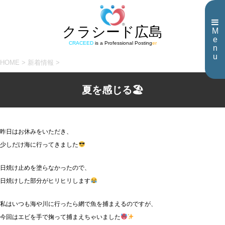
クラシード広島
M
e
CRACEED
is a Professional Posting
er
n
u
HOME
>
新着情報
>
夏を感じる🏖
昨日はお休みをいただき、
少しだけ海に行ってきました
日焼け止めを塗らなかったので、
日焼けした部分がヒリヒリします
私はいつも海や川に行ったら網で魚を捕まえるのですが、
今回はエビを手で掬って捕まえちゃいました