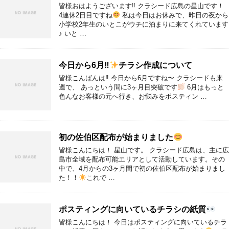
皆様おはようございます‼︎ クラシード広島の星山です！
4連休2日目ですね
私は今日はお休みで、昨日の夜から
小学校2年生のいとこがウチに泊まりに来てくれています
♪ いと …
今日から6月‼︎
チラシ作成について
皆様こんばんは‼︎ 今日から6月ですね〜 クラシードも来
週で、 あっという間に3ヶ月目突破です
6月はもっと
色んなお客様の元へ行き、お悩みをポスティン …
初の佐伯区配布が始まりました
皆様こんにちは！ 星山です。 クラシード広島は、主に広
島市全域を配布可能エリアとして活動しています。その
中で、4月からの3ヶ月間で初の佐伯区配布が始まりまし
た！！
これで …
ポスティングに向いているチラシの紙質
皆様こんにちは！ 今日はポスティングに向いているチラ