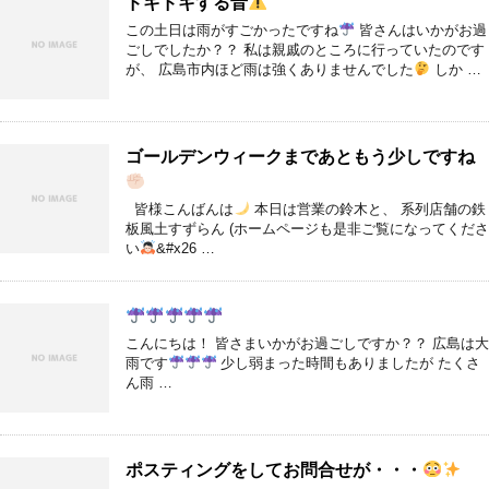
ドキドキする音
この土日は雨がすごかったですね
皆さんはいかがお過
ごしでしたか？？ 私は親戚のところに行っていたのです
が、 広島市内ほど雨は強くありませんでした
しか …
ゴールデンウィークまであともう少しですね
皆様こんばんは
本日は営業の鈴木と、 系列店舗の鉄
板風土すずらん (ホームページも是非ご覧になってくださ
い
‍&#x26 …
こんにちは！ 皆さまいかがお過ごしですか？？ 広島は大
雨です
少し弱まった時間もありましたが たくさ
ん雨 …
ポスティングをしてお問合せが・・・