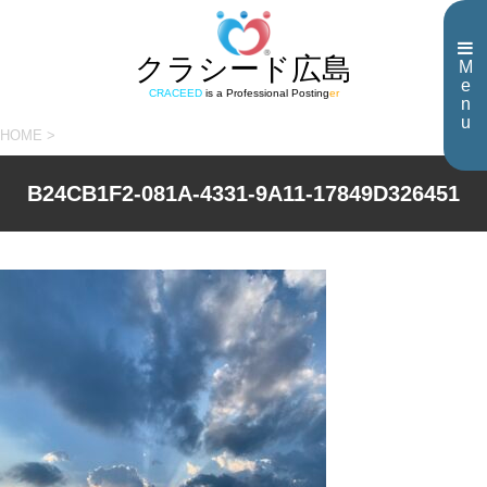
クラシード広島
M
e
CRACEED
is a Professional Posting
er
n
u
HOME
>
B24CB1F2-081A-4331-9A11-17849D326451