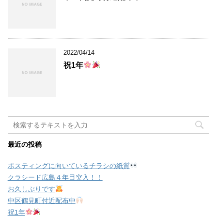
2022/04/14
祝1年
最近の投稿
ポスティングに向いているチラシの紙質
クラシード広島４年目突入！！
お久しぶりです
中区鶴見町付近配布中
祝1年