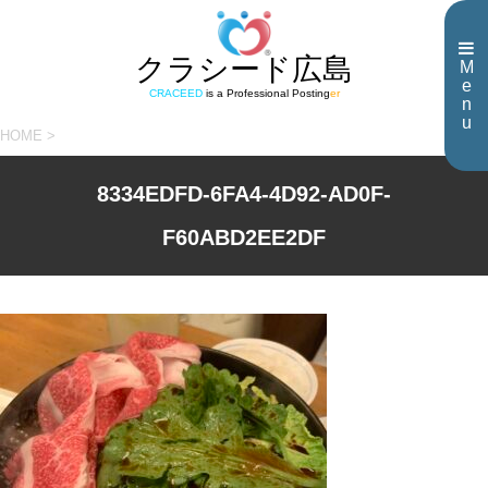
クラシード広島
M
e
CRACEED
is a Professional Posting
er
n
u
HOME
>
8334EDFD-6FA4-4D92-AD0F-
F60ABD2EE2DF